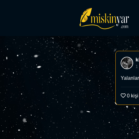
k
1
Yalanlar
0
kişi