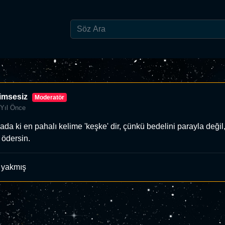
imsesiz
Moderatör
 Yıl Önce
da ki en pahalı kelime 'keşke' dir, çünkü bedelini parayla değil
 ödersin.
 yakmış