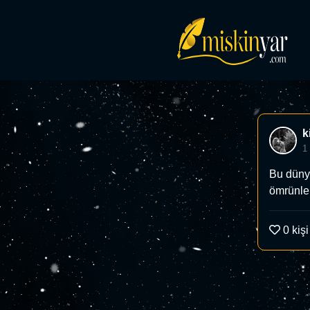
k
1
Bu dünya
ömrünle
0
kişi