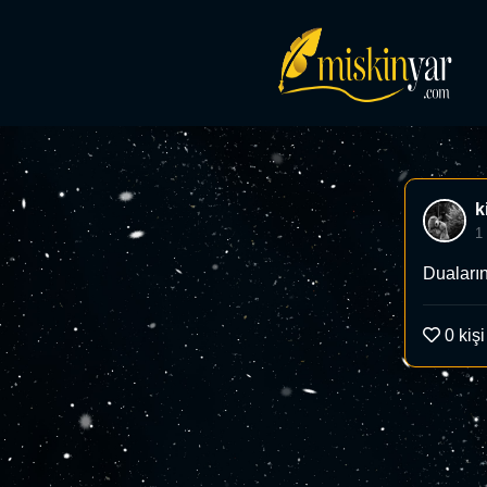
k
1
Duaların
0
kişi