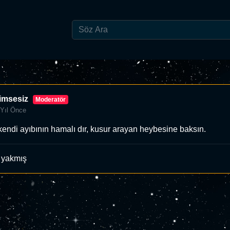
imsesiz
Moderatör
 Yıl Önce
endi ayıbının hamalı dır, kusur arayan heybesine baksın.
 yakmış