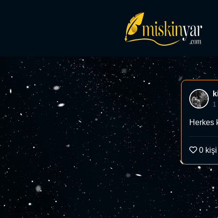
k
1
Herkes k
0
kişi