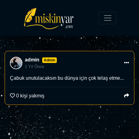
admin
Admin
1 Yıl Önce
Çabuk unutulacaksın bu dünya için çok telaş etme...
0
kişi yakmış