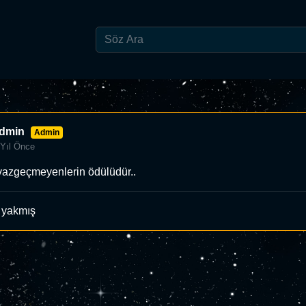
dmin
Admin
 Yıl Önce
vazgeçmeyenlerin ödülüdür..
 yakmış