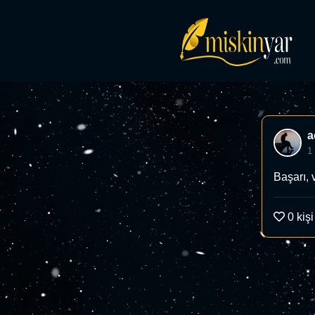
a
1
Başarı, 
0
kişi