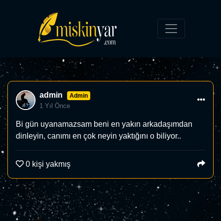
admin
Admin
1 Yıl Önce
Bi gün uyanamazsam beni en yakın arkadaşımdan
dinleyin, canımı en çok neyin yaktığını o biliyor..
0
kişi yakmış