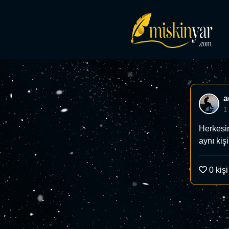
a
1
Herkesin
aynı kiş
0
kişi